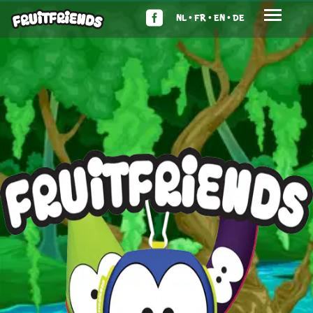
NL •
FR •
EN •
DE