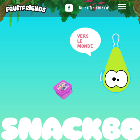
NL •
FR •
EN •
DE
Vers
le
monde
SNACKB