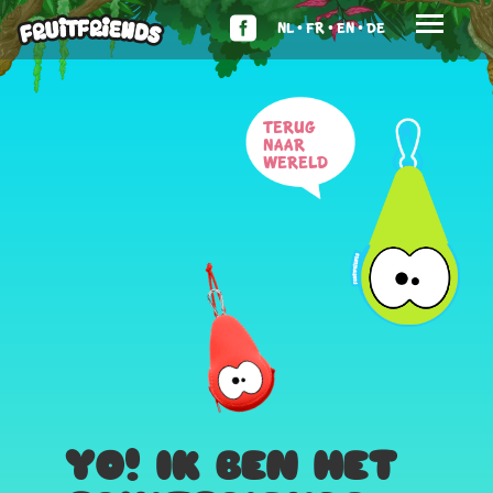
NL •
FR •
EN •
DE
Terug
naar
wereld
YO! IK BEN HET