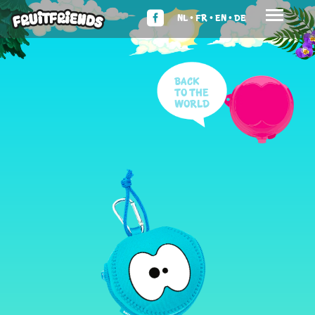
NL •
FR •
EN •
DE
Back
to the
world